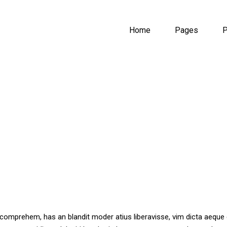
Home
Pages
P
comprehem, has an blandit moder atius liberavisse, vim dicta aeque c