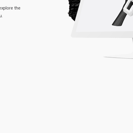
e
x
p
l
o
r
e
t
h
e
u
.