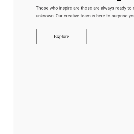
T
h
o
s
e
w
h
o
i
n
s
p
i
r
e
a
r
e
t
h
o
s
e
a
r
e
a
l
w
a
y
s
r
e
a
d
y
t
o
u
n
k
n
o
w
n
.
O
u
r
c
r
e
a
t
i
v
e
t
e
a
m
i
s
h
e
r
e
t
o
s
u
r
p
r
i
s
e
y
o
Explore