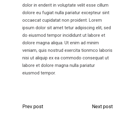
dolor in enderit in voluptate velit esse cillum
dolore eu fugiat nulla pariatur excepteur sint
occaecat cupidatat non proident. Lorem
ipsum dolor sit amet tetur adipiscing elit, sed
do eiusmod tempor incididunt ut labore et
dolore magna aliqua. Ut enim ad minim
veniam, quis nostrud exercita tionmco laboris
nisi ut aliquip ex ea commodo consequat ut
labore et dolore magna nulla pariatur
eiusmod tempor.
Prev post
Next post