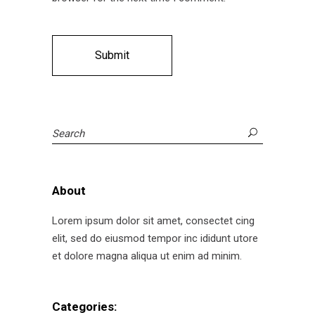
Search
About
Lorem ipsum dolor sit amet, consectet cing
elit, sed do eiusmod tempor inc ididunt utore
et dolore magna aliqua ut enim ad minim.
Categories: