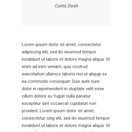
Curtis Dosh
Lorem ipsum dolor sit amet, consectetur
adipiscing elit, sed do eiusmod tempor
incididunt ut labore et dolore magna aliqua. Ut
enim ad inim veniam, quis nostrud
exercitation ullamco laboris nisi ut aliquip ex
ea commodo consequat. Duis aute irure
dolor in reprehenderit in oluptate velit esse
cillum dolore eu fugiat nulla pariatur
excepteur sint occaecat cupidatat non
proident. Lorem ipsum dolor sit amet,
consectetur cing elit, sed do eiusmod tempor
incididunt ut labore et dolore magna aliqua. Ut