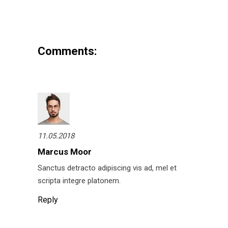
Comments:
11.05.2018
Marcus Moor
Sanctus detracto adipiscing vis ad, mel et
scripta integre platonem.
Reply