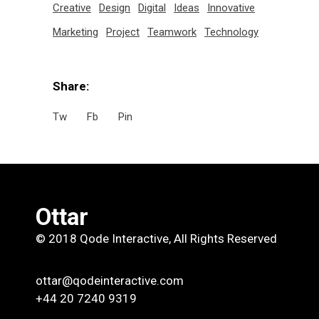
Creative
Design
Digital
Ideas
Innovative
Marketing
Project
Teamwork
Technology
Share:
Tw
Fb
Pin
Ottar
© 2018
Qode Interactive
, All Rights Reserved
ottar@qodeinteractive.com
+44 20 7240 9319